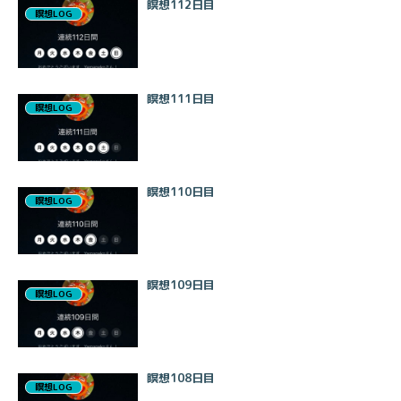
瞑想112日目
瞑想LOG
瞑想111日目
瞑想LOG
瞑想110日目
瞑想LOG
瞑想109日目
瞑想LOG
瞑想108日目
瞑想LOG