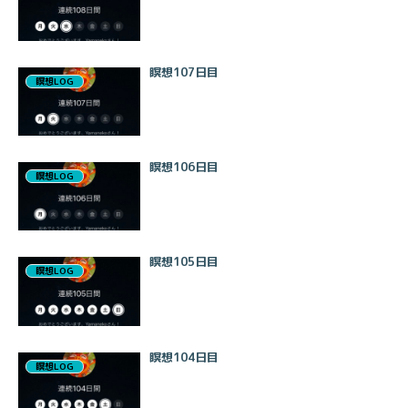
瞑想107日目
瞑想LOG
瞑想106日目
瞑想LOG
瞑想105日目
瞑想LOG
瞑想104日目
瞑想LOG