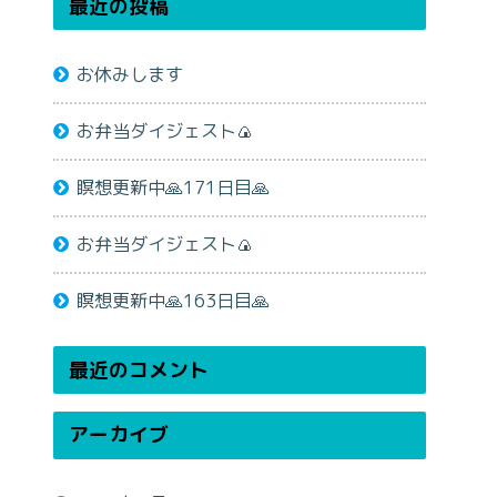
最近の投稿
お休みします
お弁当ダイジェスト🍙
瞑想更新中🙏171日目🙏
お弁当ダイジェスト🍙
瞑想更新中🙏163日目🙏
最近のコメント
アーカイブ