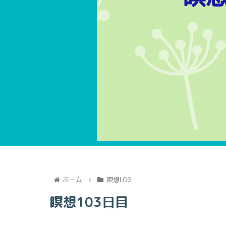
ホーム
瞑想LOG
瞑想103日目