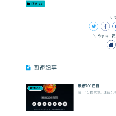
瞑想LOG
やまねこ寅
関連記事
瞑想301日目
瞑想LOG
朝、1分間瞑想。連続30