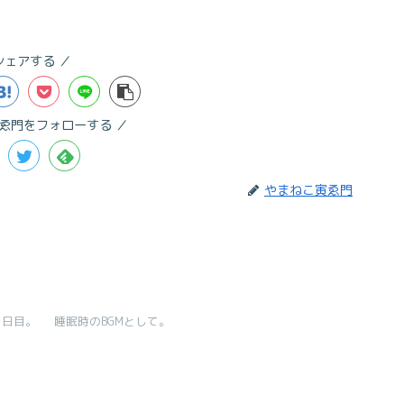
シェアする
ゑ門をフォローする
やまねこ寅ゑ門
1日目。 睡眠時のBGMとして。