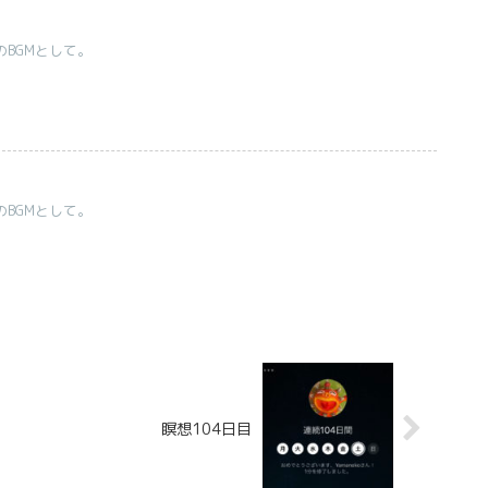
のBGMとして。
のBGMとして。
瞑想104日目