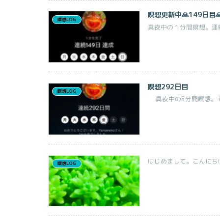
瞑想更新中🙏149日目
瞑想LOG
真夜中の１分間瞑想。連続
瞑想292日目
瞑想LOG
真夜中の5分間瞑想。 朝、
はじめまして。こんにちは。 
瞑想LOG