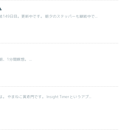

149日目。更新中です。 朝夕のステッパーも継続中で...
1分間瞑想。 ...
やまねこ寅ゑ門です。 Insight Timerというアプ...