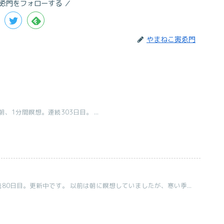
ゑ門をフォローする
やまねこ寅ゑ門
1分間瞑想。連続303日目。 ...
80日目。更新中です。 以前は朝に瞑想していましたが、寒い季...