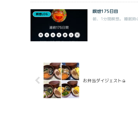
瞑想175日目
瞑想LOG
朝、1分間瞑想。 睡眠時
お弁当ダイジェスト🍙