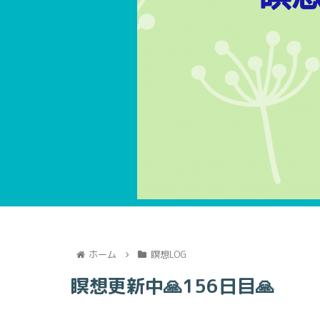
ホーム
瞑想LOG
瞑想更新中🙏156日目🙏