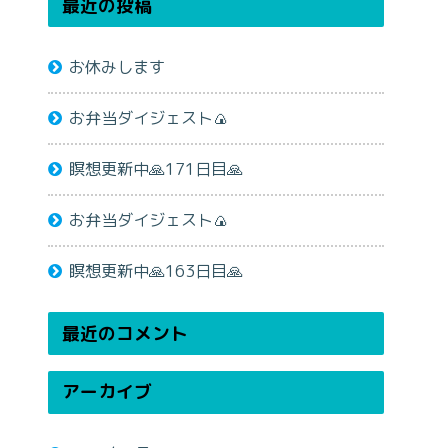
最近の投稿
お休みします
お弁当ダイジェスト🍙
瞑想更新中🙏171日目🙏
お弁当ダイジェスト🍙
瞑想更新中🙏163日目🙏
最近のコメント
アーカイブ