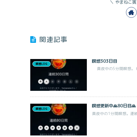
やまねこ寅
関連記事
瞑想303日目
瞑想LOG
真夜中の5分間瞑想。 朝、
瞑想更新中🙏80日目🙏
瞑想LOG
真夜中の1分間瞑想。連続