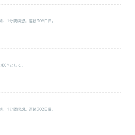
1分間瞑想。連続306日目。 ...
のBGMとして。
1分間瞑想。連続302日目。 ...