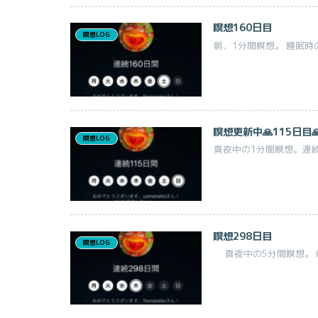
瞑想160日目
瞑想LOG
朝、1分間瞑想。 睡眠時
瞑想更新中🙏115日目
瞑想LOG
真夜中の1分間瞑想。連続
瞑想298日目
瞑想LOG
真夜中の5分間瞑想。 朝、