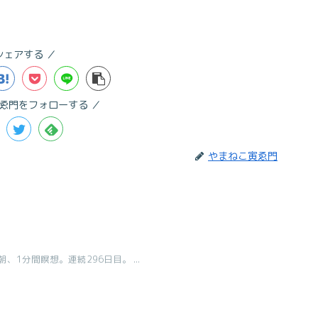
シェアする
ゑ門をフォローする
やまねこ寅ゑ門
1分間瞑想。連続296日目。 ...