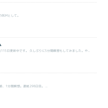
のBGMとして。

115日更新中です。 久しぶりに5分間瞑想もしてみました。や...
1分間瞑想。連続298日目。 ...