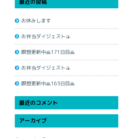
最近の投稿
お休みします
お弁当ダイジェスト🍙
瞑想更新中🙏171日目🙏
お弁当ダイジェスト🍙
瞑想更新中🙏163日目🙏
最近のコメント
アーカイブ