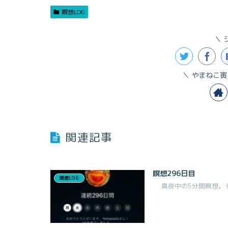
瞑想LOG
やまねこ寅
関連記事
瞑想296日目
瞑想LOG
真夜中の5分間瞑想。 朝、