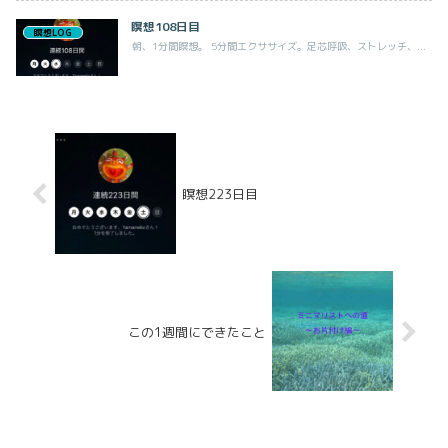
瞑想108日目
瞑想LOG
朝、1分間瞑想。 5分間エクササイズ。足芯呼吸、ストレッチ、...
瞑想223日目
この1週間にできたこと