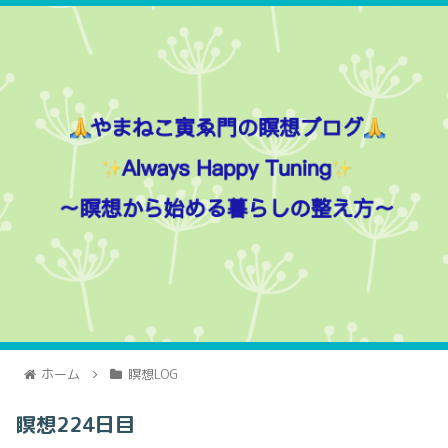
ホーム
瞑想LOG
瞑想224日目