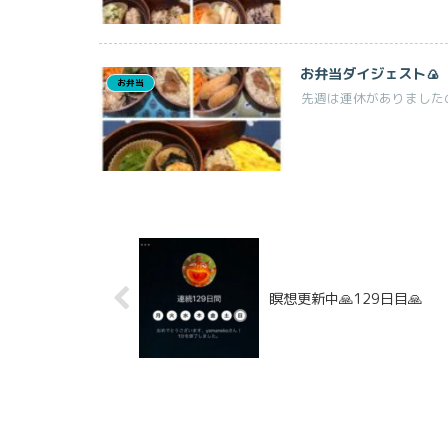
お弁当ダイジェスト🍙
お弁当
先週は連休がありましたの
瞑想更新中🙏129日目🙏