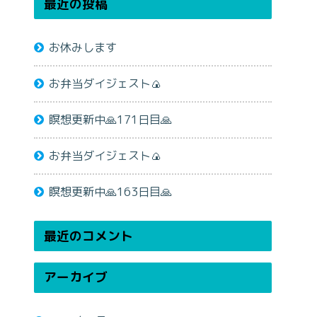
最近の投稿
お休みします
お弁当ダイジェスト🍙
瞑想更新中🙏171日目🙏
お弁当ダイジェスト🍙
瞑想更新中🙏163日目🙏
最近のコメント
アーカイブ