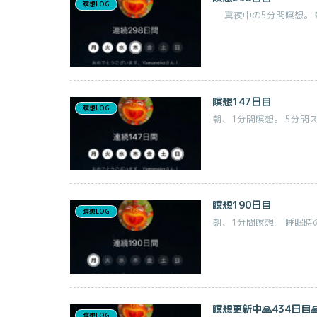
瞑想LOG
真夜中の5分間瞑想。 朝、
瞑想147日目
瞑想LOG
朝、1分間瞑想。 5分間スト
瞑想190日目
瞑想LOG
朝、1分間瞑想。 睡眠時
瞑想更新中🙏434日目
瞑想LOG