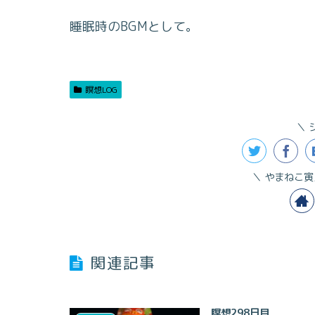
睡眠時のBGMとして。
瞑想LOG
やまねこ寅
関連記事
瞑想298日目