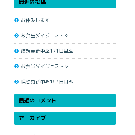
最近の投稿
お休みします
お弁当ダイジェスト🍙
瞑想更新中🙏171日目🙏
お弁当ダイジェスト🍙
瞑想更新中🙏163日目🙏
最近のコメント
アーカイブ