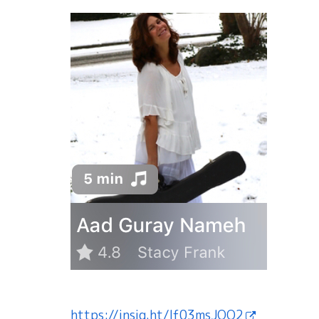
https://insig.ht/If03msJQO2