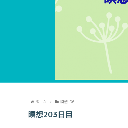
ホーム
瞑想LOG
瞑想203日目