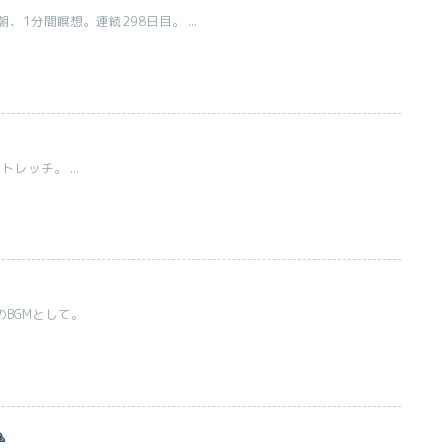
1分間瞑想。連続298日目。 ...
レッチ。 ...
のBGMとして。
