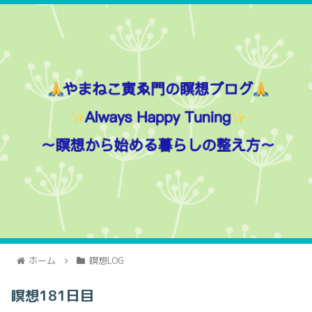
ホーム
瞑想LOG
瞑想181日目