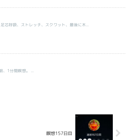
、足芯呼吸、ストレッチ、スクワット、最後に木...
1分間瞑想。 ...
瞑想157日目