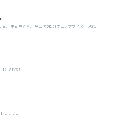

目。 更新中です。 平日は朝5分間エクササイズ。足芯...
分間瞑想。 ...
レッチ。 ...