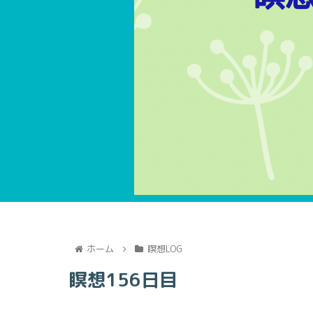
ホーム
瞑想LOG
瞑想156日目