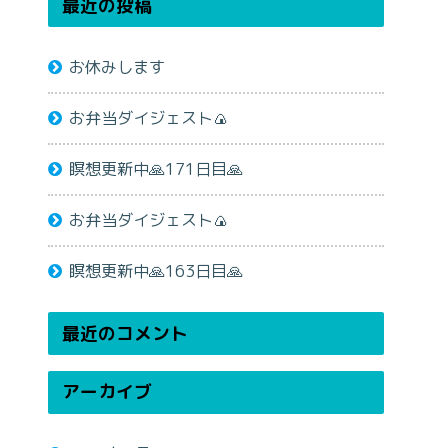
最近の投稿
お休みします
お弁当ダイジェスト🍙
瞑想更新中🙏171日目🙏
お弁当ダイジェスト🍙
瞑想更新中🙏163日目🙏
最近のコメント
アーカイブ