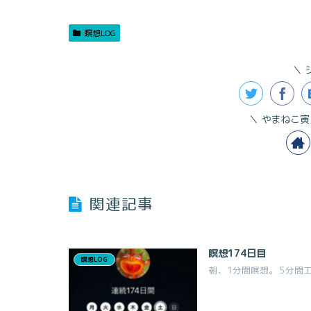
瞑想LOG
やまねこ寅
関連記事
瞑想174日目
瞑想LOG
朝、1分間瞑想。 5分間エ