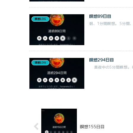
瞑想89日目
瞑想LOG
朝、1分間瞑想。 5分間
瞑想294日目
瞑想LOG
真夜中の5分間瞑想。 朝、
瞑想155日目