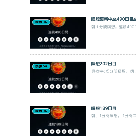
瞑想更新中🙏490日目
瞑想LOG
朝１分間瞑想。連続490日
瞑想202日目
瞑想LOG
真夜中の5分間瞑想。 朝、1
瞑想189日目
瞑想LOG
朝、1分間瞑想。 1分間スト