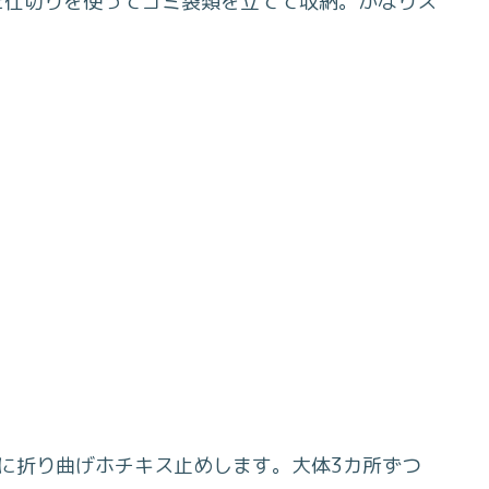
た仕切りを使ってゴミ袋類を立てて収納。かなりス
側に折り曲げホチキス止めします。大体3カ所ずつ