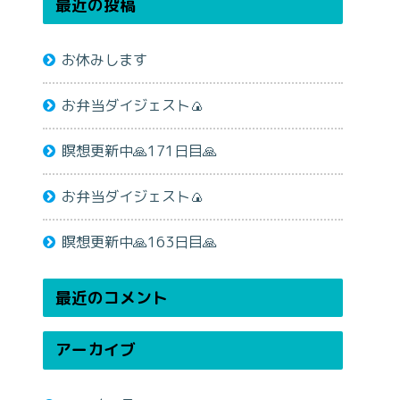
最近の投稿
お休みします
お弁当ダイジェスト🍙
瞑想更新中🙏171日目🙏
お弁当ダイジェスト🍙
瞑想更新中🙏163日目🙏
最近のコメント
アーカイブ